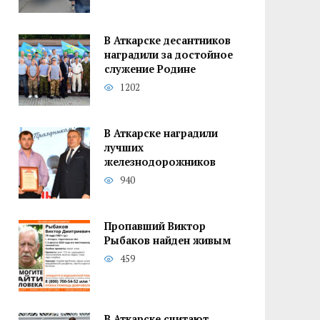
В Аткарске десантников
наградили за достойное
служение Родине
1202
В Аткарске наградили
лучших
железнодорожников
940
Пропавший Виктор
Рыбаков найден живым
459
В Аткарске считают