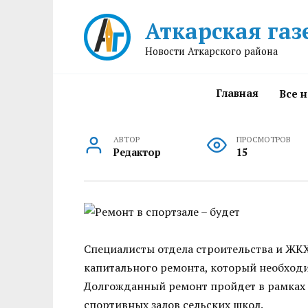
Перейти
Аткарская газ
к
содержанию
Новости Аткарского района
Главная
Все 
АВТОР
ПРОСМОТРОВ
Редактор
15
Специалисты отдела строительства и ЖК
капитального ремонта, который необход
Долгожданный ремонт пройдет в рамках 
спортивных залов сельских школ.