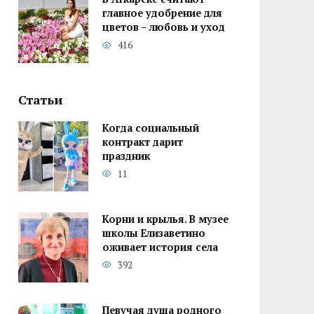
главное удобрение для
цветов – любовь и уход
416
Статьи
Когда социальный
контракт дарит
праздник
11
Корни и крылья. В музее
школы Елизаветино
оживает история села
392
Певучая душа родного