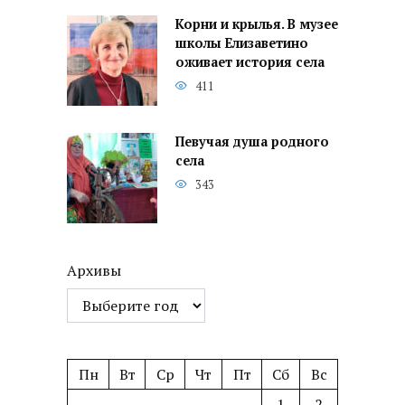
Корни и крылья. В музее
школы Елизаветино
оживает история села
411
Певучая душа родного
села
343
Архивы
Пн
Вт
Ср
Чт
Пт
Сб
Вс
1
2