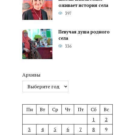
оживает история села
397
Певучая душа родного
села
336
Архивы
Пн
Вт
Ср
Чт
Пт
Сб
Вс
1
2
3
4
5
6
7
8
9