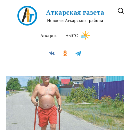
Перейти
к
Аткарская газета
содержанию
Новости Аткарского района
Аткарск
+33°C