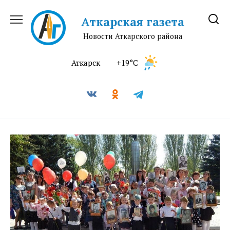
Перейти
к
Аткарская газета
содержанию
Новости Аткарского района
Аткарск
+19°C