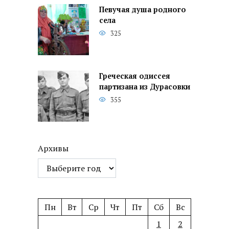
Певучая душа родного
села
325
Греческая одиссея
партизана из Дурасовки
355
Архивы
Пн
Вт
Ср
Чт
Пт
Сб
Вс
1
2