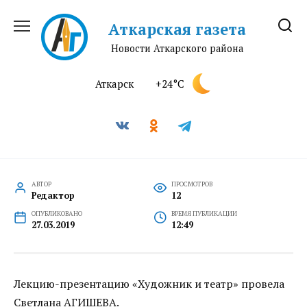
Перейти
к
Аткарская газета
содержанию
Новости Аткарского района
Аткарск
+24°C
АВТОР
ПРОСМОТРОВ
Редактор
12
ОПУБЛИКОВАНО
ВРЕМЯ ПУБЛИКАЦИИ
27.03.2019
12:49
Лекцию-презентацию «Художник и театр» провела
Светлана АГИШЕВА.