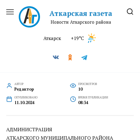
Перейти
к
Аткарская газета
содержанию
Новости Аткарского района
Аткарск
+19°C
АВТОР
ПРОСМОТРОВ
Редактор
10
ОПУБЛИКОВАНО
ВРЕМЯ ПУБЛИКАЦИИ
11.10.2024
08:34
АДМИНИСТРАЦИЯ
АТКАРСКОГО МУНИЦИПАЛЬНОГО РАЙОНА