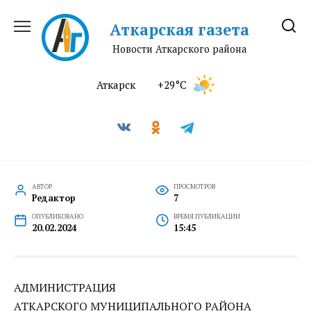
Перейти
к
Аткарская газета
содержанию
Новости Аткарского района
Аткарск
+29°C
АВТОР
ПРОСМОТРОВ
Редактор
7
ОПУБЛИКОВАНО
ВРЕМЯ ПУБЛИКАЦИИ
20.02.2024
15:45
АДМИНИСТРАЦИЯ
АТКАРСКОГО МУНИЦИПАЛЬНОГО РАЙОНА