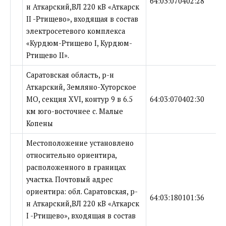
64:03:070402:28
н Аткарский,ВЛ 220 кВ «Аткарск
II -Ртищево», входящая в состав
электросетевого комплекса
«Курдюм-Ртищево I, Курдюм-
Ртищево II».
Саратовская область, р-н
Аткарский, Земляно-Хуторское
МО, секция XVI, контур 9 в 6.5
64:03:070402:30
км юго-восточнее с. Малые
Копены
Местоположение установлено
относительно ориентира,
расположенного в границах
участка. Почтовый адрес
ориентира: обл. Саратовская, р-
64:03:180101:36
н Аткарский,ВЛ 220 кВ «Аткарск
I -Ртищево», входящая в состав