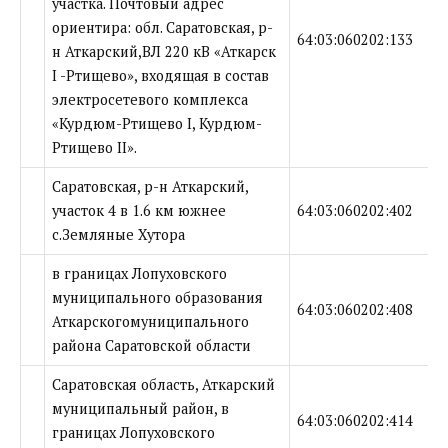
участка. Почтовый адрес
ориентира: обл. Саратовская, р-
64:03:060202:133
н Аткарский,ВЛ 220 кВ «Аткарск
I -Ртищево», входящая в состав
электросетевого комплекса
«Курдюм-Ртищево I, Курдюм-
Ртищево II».
Саратовская, р-н Аткарский,
участок 4 в 1.6 км южнее
64:03:060202:402
с.Земляные Хутора
в границах Лопуховского
муниципального образования
64:03:060202:408
Аткарскогомуниципального
района Саратовской области
Саратовская область, Аткарский
муниципальный район, в
64:03:060202:414
границах Лопуховского