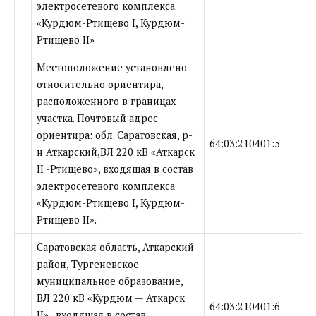
электросетевого комплекса
«Курдюм-Ртищево I, Курдюм-
Ртищево II»
Местоположение установлено
относительно ориентира,
расположенного в границах
участка. Почтовый адрес
ориентира: обл. Саратовская, р-
64:03:210401:5
н Аткарский,ВЛ 220 кВ «Аткарск
II -Ртищево», входящая в состав
электросетевого комплекса
«Курдюм-Ртищево I, Курдюм-
Ртищево II».
Саратовская область, Аткарский
район, Тургеневское
муниципальное образование,
ВЛ 220 кВ «Курдюм — Аткарск
64:03:210401:6
II» , входящая в состав