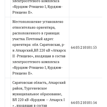
электросетевого комплекса
«Курдюм-Ртищево I, Курдюм-
Ртищево II».
Местоположение установлено
относительно ориентира,
расположенного в границах
участка. Почтовый адрес
ориентира: обл. Саратовская, р-
64:03:210101:53
н Аткарский,ВЛ 220 кВ «Аткарск
II -Ртищево», входящая в состав
электросетевого комплекса
«Курдюм-Ртищево I, Курдюм-
Ртищево II».
Саратовская область, Аткарский
район, Тургеневское
муниципальное образование,
ВЛ 220 кВ «Курдюм — Аткарск I
64:03:210101:54
» , входящая в состав