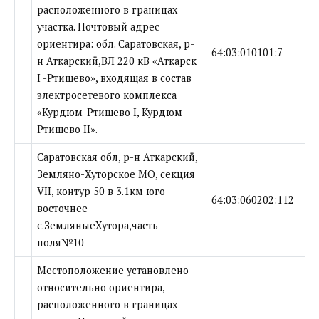
расположенного в границах
участка. Почтовый адрес
ориентира: обл. Саратовская, р-
64:03:010101:7
н Аткарский,ВЛ 220 кВ «Аткарск
I -Ртищево», входящая в состав
электросетевого комплекса
«Курдюм-Ртищево I, Курдюм-
Ртищево II».
Саратовская обл, р-н Аткарский,
Земляно-Хуторское МО, секция
VII, контур 50 в 3.1км юго-
64:03:060202:112
восточнее
с.ЗемляныеХутора,часть
поля№10
Местоположение установлено
относительно ориентира,
расположенного в границах