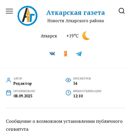
Перейти
к
Аткарская газета
содержанию
Новости Аткарского района
Аткарск
+19°C
АВТОР
ПРОСМОТРОВ
Редактор
34
ОПУБЛИКОВАНО
ВРЕМЯ ПУБЛИКАЦИИ
08.09.2025
12:10
Сообщение о возможном установлении публичного
сервитута