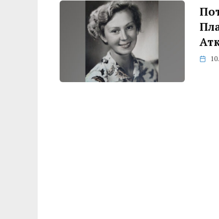
Пот
Пл
Атк
10