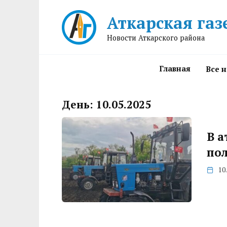
Перейти
Аткарская газ
к
содержанию
Новости Аткарского района
Главная
Все 
День:
10.05.2025
В а
пол
10